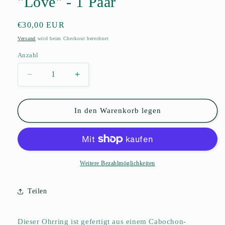
"Love" - 1 Paar
Normaler
€30,00 EUR
Preis
Versand
wird beim Checkout berechnet
Anzahl
Anzahl
Verringere
Erhöhe
die
die
Menge
Menge
für
für
In den Warenkorb legen
Facetten-
Facetten-
Perlen
Perlen
Ohrringe
Ohrringe
&quot;Love&quot;
&quot;Love&quot;
-
-
Weitere Bezahlmöglichkeiten
1
1
Paar
Paar
Teilen
Dieser Ohrring ist gefertigt aus einem Cabochon-