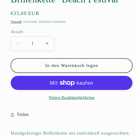
Normaler
€35,00 EUR
Preis
Versand
wird beim Checkout berechnet
Anzahl
Anzahl
Verringere
Erhöhe
die
die
Menge
Menge
für
für
In den Warenkorb legen
Brillenkette
Brillenkette
&quot;Beach
&quot;Beach
Festival&quot;
Festival&quot;
Weitere Bezahlmöglichkeiten
Teilen
Handgefertigte Brillenkette aus individuell ausgesuchten