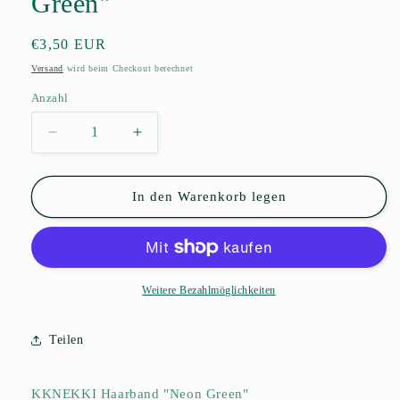
Green"
Normaler
€3,50 EUR
Preis
Versand
wird beim Checkout berechnet
Anzahl
Anzahl
Verringere
Erhöhe
die
die
Menge
Menge
für
für
In den Warenkorb legen
KKNEKKI
KKNEKKI
Haarband
Haarband
&quot;Neon
&quot;Neon
Green&quot;
Green&quot;
Weitere Bezahlmöglichkeiten
Teilen
KKNEKKI Haarband "Neon Green"