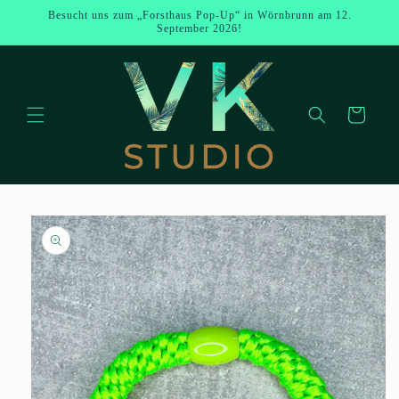
Direkt zum
Besucht uns zum „Forsthaus Pop-Up“ in Wörnbrunn am 12.
Inhalt
September 2026!
Warenkorb
u
oduktinformationen
ringen