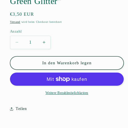
Green Glitter"
Normaler
€3,50 EUR
Preis
Versand
wird beim Checkout berechnet
Anzahl
Anzahl
Verringere
Erhöhe
die
die
Menge
Menge
für
für
In den Warenkorb legen
KKNEKKI
KKNEKKI
Haarband
Haarband
&quot;Red
&quot;Red
Green
Green
Glitter&quot;
Glitter&quot;
Weitere Bezahlmöglichkeiten
Teilen