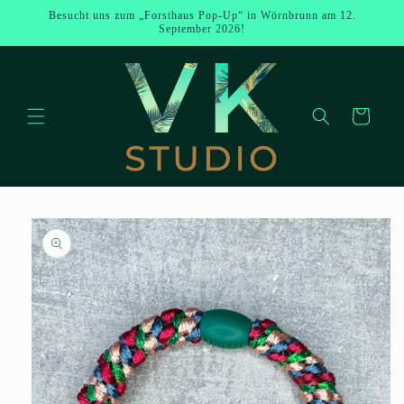
Direkt zum
Besucht uns zum „Forsthaus Pop-Up“ in Wörnbrunn am 12.
Inhalt
September 2026!
Warenkorb
u
oduktinformationen
ringen