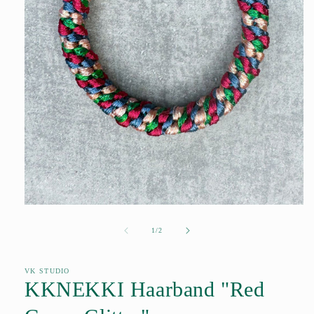
Medien
1
in
von
1
/
2
Modal
öffnen
VK STUDIO
KKNEKKI Haarband "Red