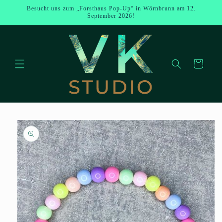
Direkt zum
Besucht uns zum „Forsthaus Pop-Up“ in Wörnbrunn am 12.
Inhalt
September 2026!
Warenkorb
u
oduktinformationen
ringen