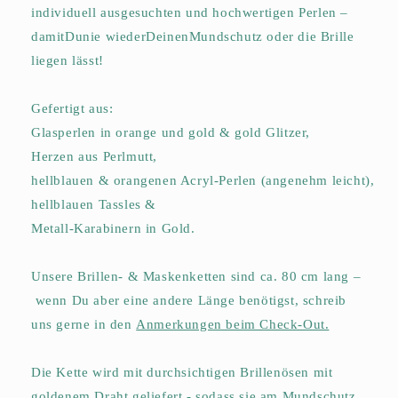
individuell ausgesuchten und hochwertigen Perlen –
damit
Du
nie wieder
Deinen
Mundschutz oder die Brille
liegen lässt!
Gefertigt aus:
Glasperlen in orange und gold & gold Glitzer,
Herzen aus Perlmutt,
hellblauen & orangenen Acryl-Perlen (angenehm leicht),
hellblauen Tassles &
Metall-Karabinern in Gold.
Unsere Brillen- & Maskenketten sind ca. 80 cm lang –
wenn Du aber eine andere Länge benötigst
, schreib
uns
gerne in den
Anmerkungen beim Check-Out.
Die Kette wird mit durchsichtigen Brillenösen mit
goldenem Draht geliefert - sodass sie am Mundschutz