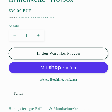
Normaler
€39,00 EUR
Preis
Versand
wird beim Checkout berechnet
Anzahl
Anzahl
Verringere
Erhöhe
die
die
Menge
Menge
für
für
In den Warenkorb legen
Brillenkette
Brillenkette
&quot;Holbox&quot;
&quot;Holbox&quot;
Weitere Bezahlmöglichkeiten
Teilen
Handgefertigte Brillen- & Mundschutzkette aus