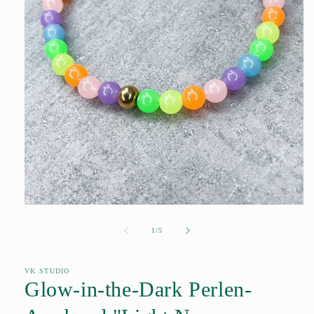
Medien
1
in
von
1
/
5
Modal
öffnen
VK STUDIO
Glow-in-the-Dark Perlen-