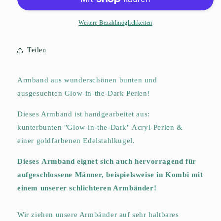
the-
the-
Dark
Dark
Perlen-
Perlen-
Weitere Bezahlmöglichkeiten
Armband
Armband
&quot;Light
&quot;Light
Teilen
Neon
Neon
Rainbow&quot;
Rainbow&quot;
Armband aus wunderschönen bunten und
ausgesuchten Glow-in-the-Dark Perlen!
Dieses Armband ist handgearbeitet aus:
kunterbunten "Glow-in-the-Dark" Acryl-Perlen &
einer goldfarbenen Edelstahlkugel.
Dieses Armband eignet sich auch hervorragend für
aufgeschlossene Männer, beispielsweise in Kombi mit
einem unserer schlichteren Armbänder!
Wir ziehen unsere Armbänder auf sehr haltbares