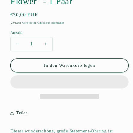
Flower" - 1 Paar
Normaler
€30,00 EUR
Preis
Versand
wird beim Checkout berechnet
Anzahl
Anzahl
Verringere
Erhöhe
die
die
Menge
Menge
für
für
In den Warenkorb legen
Perlen
Perlen
Ohrringe
Ohrringe
&quot;Big
&quot;Big
Yellow
Yellow
Flower&quot;
Flower&quot;
-
-
1
1
Teilen
Paar
Paar
Dieser wunderschöne, große Statement-Ohrring ist