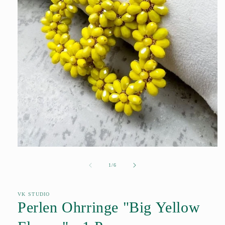
Medien
1
in
von
1
/
6
Modal
öffnen
VK STUDIO
Perlen Ohrringe "Big Yellow