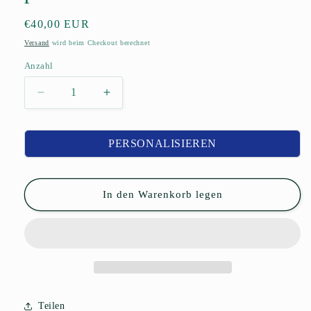
Normaler
€40,00 EUR
Preis
Versand
wird beim Checkout berechnet
Anzahl
Anzahl
Verringere
Erhöhe
die
die
Menge
Menge
für
für
PERSONALISIEREN
Rucksack
Rucksack
&quot;Navy&quot;
&quot;Navy&quot;
–
–
In den Warenkorb legen
personalisierbar
personalisierbar
Teilen