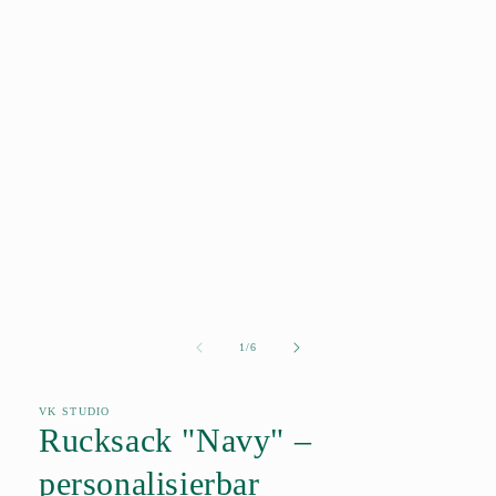
von
1
/
6
VK STUDIO
Rucksack "Navy" –
personalisierbar