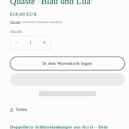
Quaste "Blau und Lila"
Normaler
€18,00 EUR
Preis
Versand
wird beim Checkout berechnet
Anzahl
Anzahl
Verringere
Erhöhe
die
die
Menge
Menge
für
für
In den Warenkorb legen
Schlüsselanhänger
Schlüsselanhänger
Herz
Herz
mit
mit
Quaste
Quaste
&quot;Blau
&quot;Blau
und
und
Lila&quot;
Lila&quot;
Teilen
Doppelherz-Schlüsselanhänger aus Acryl – Dein