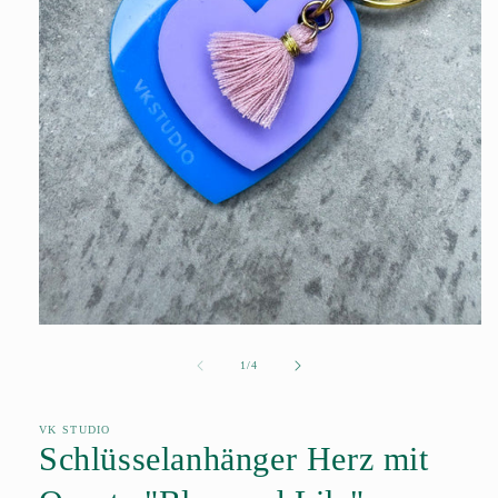
Medien
1
in
von
1
/
4
Modal
öffnen
VK STUDIO
Schlüsselanhänger Herz mit