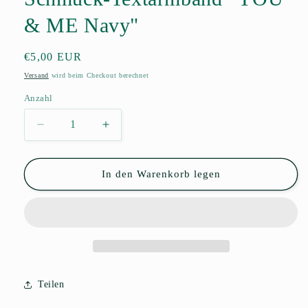
& ME Navy"
Normaler
€5,00 EUR
Preis
Versand
wird beim Checkout berechnet
Anzahl
Anzahl
Verringere
Erhöhe
die
die
Menge
Menge
für
für
In den Warenkorb legen
Schmuck-
Schmuck-
Textarmband
Textarmband
&quot;YOU
&quot;YOU
&amp;
&amp;
ME
ME
Navy&quot;
Navy&quot;
Teilen