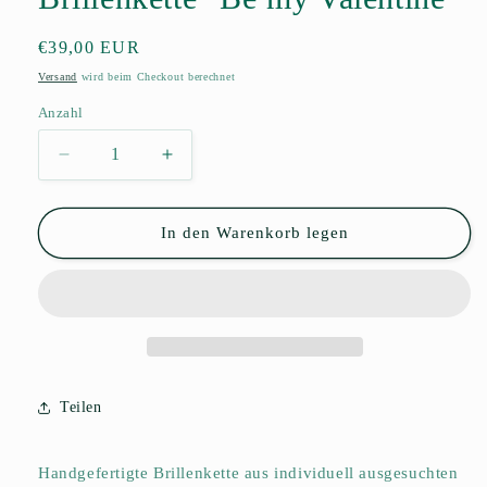
Normaler
€39,00 EUR
Preis
Versand
wird beim Checkout berechnet
Anzahl
Anzahl
Verringere
Erhöhe
die
die
Menge
Menge
für
für
In den Warenkorb legen
Brillenkette
Brillenkette
&quot;Be
&quot;Be
my
my
Valentine&quot;
Valentine&quot;
Teilen
Handgefertigte Brillenkette aus individuell ausgesuchten