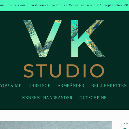
sucht uns zum „Forsthaus Pop-Up“ in Wörnbrunn am 12. September 20
YOU & ME
OHRRINGE
ARMBÄNDER
BRILLENKETTEN
KKNEKKI HAARBÄNDER
GUTSCHEINE
VK