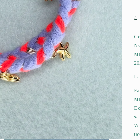
Ge
Ny
Me
20
Lä
Fa
Me
De
sc
Wa
tr