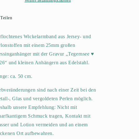
2026“
2026“
Weitere Bezahlmöglichkeiten
Teilen
flochtenes Wickelarmband aus Jersey- und
lonstoffen mit einem 25mm großen
ssinganhänger mit der Gravur „Tegernsee ♥️
26“ und kleinen Anhängern aus Edelstahl.
nge: ca. 50 cm.
rbveränderungen sind nach einer Zeit bei den
tall-, Glas und vergoldeten Perlen möglich.
shalb unsere Empfehlung: Nicht mit
harfkantigem Schmuck tragen, Kontakt mit
sser und Lotion vermeiden und an einem
ockenen Ort aufbewahren.