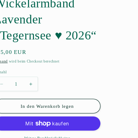
Wickelarmband
Lavender
Tegernsee ♥️ 2026“
rmaler
25,00 EUR
eis
sand
wird beim Checkout berechnet
zahl
zahl
Verringere
Erhöhe
die
die
Menge
Menge
für
für
In den Warenkorb legen
Wickelarmband
Wickelarmband
Lavender
Lavender
„Tegernsee
„Tegernsee
♥️
♥️