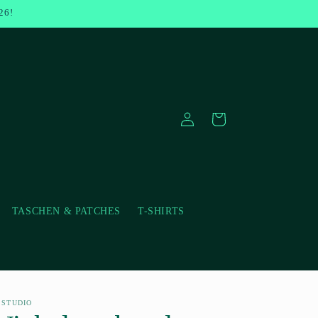
26!
Einloggen
Warenkorb
TASCHEN & PATCHES
T-SHIRTS
 STUDIO